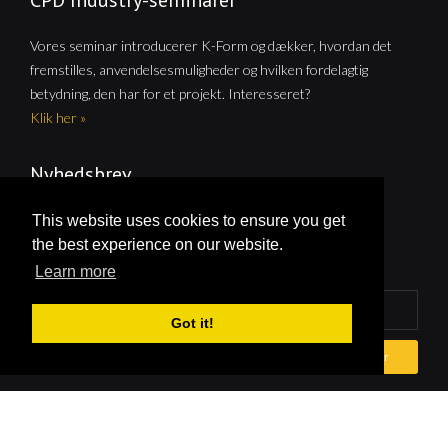
CPD Industry-seminarer
Vores seminar introducerer K-Form og dækker, hvordan det
fremstilles, anvendelsesmuligheder og hvilken fordelagtig
betydning, den har for et projekt. Interesseret?
Klik her »
Nyhedsbrev
Abonner på vores nyhedsbrev for at modtage news,
This website uses cookies to ensure you get
opdateringer, gratis tilbud og news pr. e-mail. Vi bruger ikke
the best experience on our website.
spam!
Learn more
Got it!
Abonnér
Ophavsret © 2026 | Bridgend Extrusion Ltd | Reg Number: