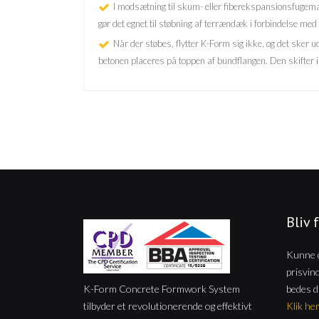
I modsætning til skum- eller fiberekspansionsfugemate
gør det egnet til støbning af terrændæk i forbindelse med 
Når der støbes, flytter K-Form sig ikke, og det sker
betonen placeres på toppen af bundflangen. Den skifter ikke
Bliv 
Kunne d
prisvin
K-Form Concrete Formwork System
bedes d
tilbyder et revolutionerende og effektivt
Klik her