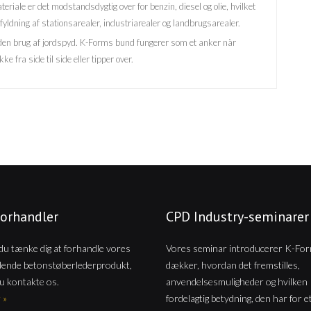
riale er det modstandsdygtig over for benzin, diesel og olie, hvilket
fyldning af stationsarealer, industriarealer og landbrugsarealer.
 uden brug af jordspyd. K-Forms bund fungerer som et anker når
 fra side til side eller tipper over.
forhandler
CPD Industry-seminarer
u tænke dig at forhandle vores
Vores seminar introducerer K-For
dende betonstøberlederprodukt,
dækker, hvordan det fremstilles,
u kontakte os.
anvendelsesmuligheder og hvilken
 »
fordelagtig betydning, den har for e