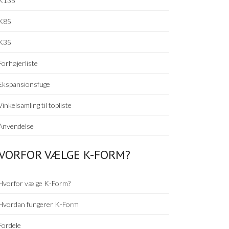
K135
K85
K35
Forhøjerliste
Ekspansionsfuge
Vinkelsamling til topliste
Anvendelse
VORFOR VÆLGE K-FORM?
Hvorfor vælge K-Form?
Hvordan fungerer K-Form
Fordele