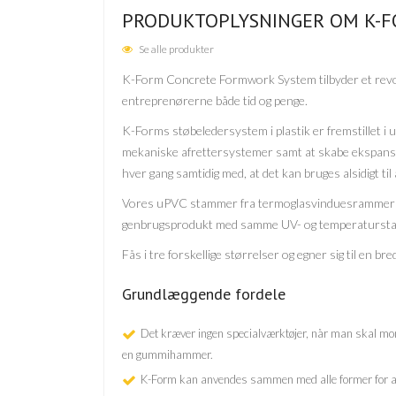
PRODUKTOPLYSNINGER OM K-
Se alle produkter
K-Form Concrete Formwork System tilbyder et revol
entreprenørerne både tid og penge.
K-Forms støbeledersystem i plastik er fremstillet i
mekaniske afrettersystemer samt at skabe ekspansio
hver gang samtidig med, at det kan bruges alsidigt ti
Vores uPVC stammer fra termoglasvinduesrammer fra
genbrugsprodukt med samme UV- og temperaturstabili
Fås i tre forskellige størrelser og egner sig til en bred
Grundlæggende fordele
Det kræver ingen specialværktøjer, når man skal mon
en gummihammer.
K-Form kan anvendes sammen med alle former for afr