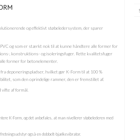
FORM
utionerende og effektivt støbeledersystem, der sparer
 uPVC og som er stærkt nok til at kunne håndtere alle former for
ns-, konstruktions- og isoleringsfuger. Rette kvalitetsfuger
l alle former for betonelementer.
 deponeringspladser, hvilket gør K-Form til at 100 %
tet, som den oprindelige rammer, den er fremstillet af.
 vifte af formål.
tere K-Form, og det anbefales, at man nivellerer støbelederen med
etningsudstyr også en dobbelt-bjælkevibrator.