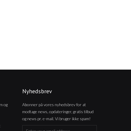
Nyhedsbrev
m og
Abonner på vores nyhedsbrev for at
modtage news, opdateringer, gratis tilbud
og news pr. e-mail. Vi bruger ikke spam!
t